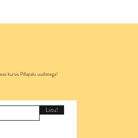
seas kursis Pillapalu uudistega!
Liitu!