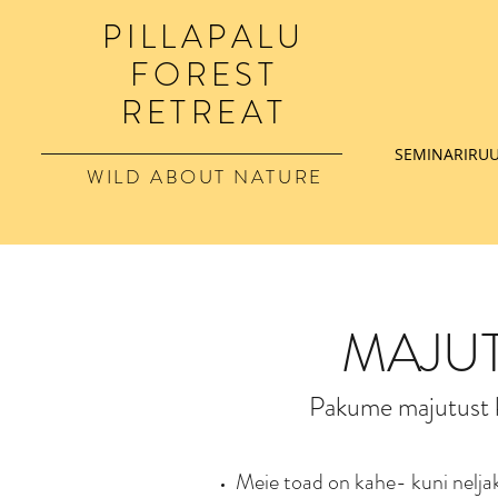
PILLAPALU
FOREST
RETREAT
SEMINARIRU
WILD ABOUT NATURE
MAJU
Pakume majutust k
Meie toad on kahe- kuni nelja