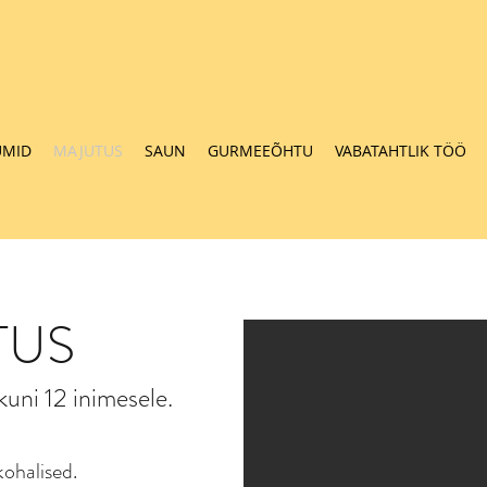
UMID
MAJUTUS
SAUN
GURMEEÕHTU
VABATAHTLIK TÖÖ
TUS
uni 12 inimesele.
kohalised.