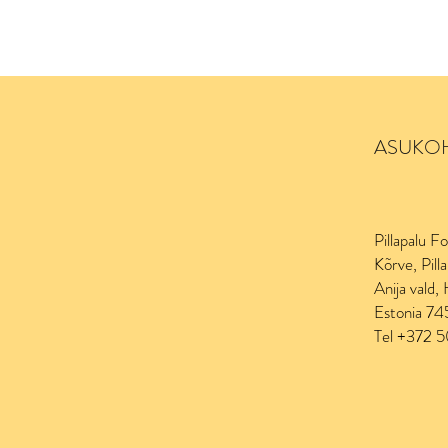
ASUKO
Pillapalu F
Kõrve, Pilla
Anija vald,
Estonia 7
Tel +372 