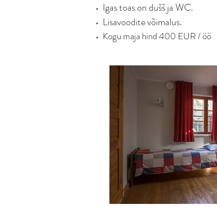
Igas toas on d
ušš ja WC.
Lisavoodite võimalus.
Kogu maja hin
d 40
0 EUR / öö