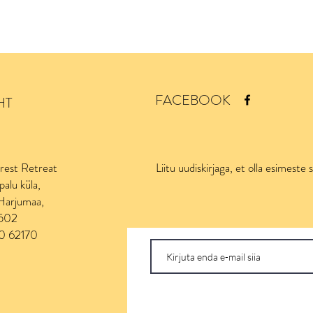
FACEBOOK
HT
orest Retreat
Liitu uudiskirjaga, et olla esimeste 
palu küla,
 Harjumaa,
4502
50 62170